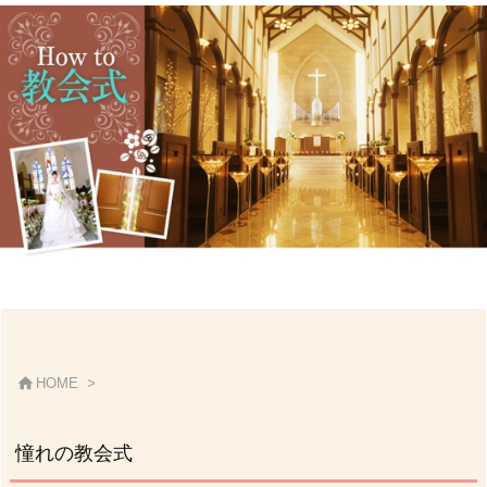

HOME
>
憧れの教会式