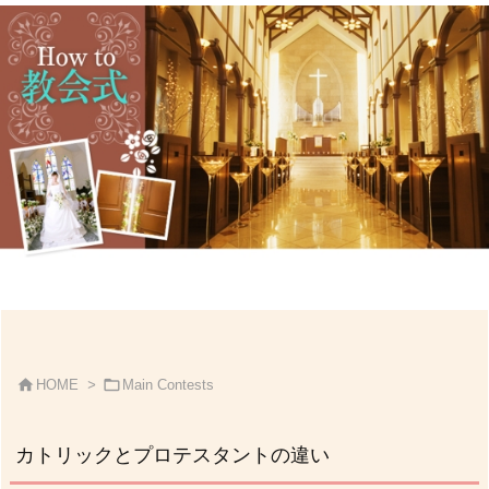


HOME
>
Main Contests
カトリックとプロテスタントの違い