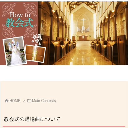


HOME
>
Main Contests
教会式の退場曲について