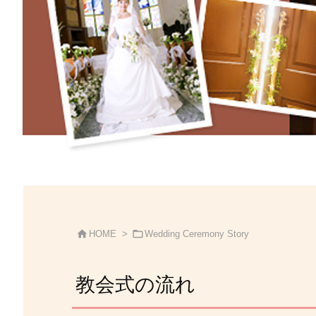


HOME
>
Wedding Ceremony Story
教会式の流れ