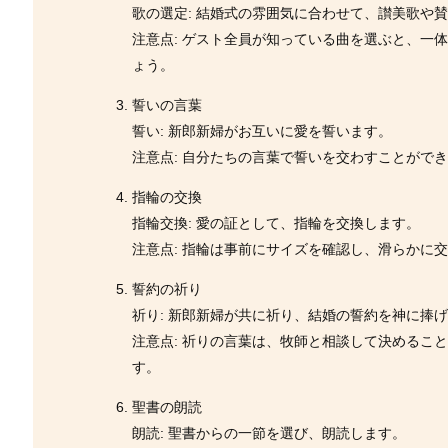
歌の選定: 結婚式の雰囲気に合わせて、讃美歌や
注意点: ゲスト全員が知っている曲を選ぶと、一
ょう。
誓いの言葉
誓い: 新郎新婦がお互いに愛を誓います。
注意点: 自分たちの言葉で誓いを交わすことがで
指輪の交換
指輪交換: 愛の証として、指輪を交換します。
注意点: 指輪は事前にサイズを確認し、滑らかに
誓約の祈り
祈り: 新郎新婦が共に祈り、結婚の誓約を神に捧
注意点: 祈りの言葉は、牧師と相談して決めるこ
す。
聖書の朗読
朗読: 聖書からの一節を選び、朗読します。