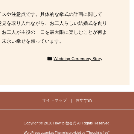
イスや注意点です。具体的な挙式の計画に関して
意見を取り入れながら、お二人らしい結婚式を創り
、お二人が主役の一日を最大限に楽しむことが何よ
、末永い幸せを願っています。

Wedding Ceremony Story
サイトマップ
おすすめ
Copyright ©
2010
How to 教会式
All Rights Reserved.
WordPress Luxeritas Theme is provided by "
Thought is free
".