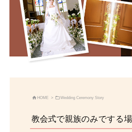


HOME
>
Wedding Ceremony Story
教会式で親族のみでする